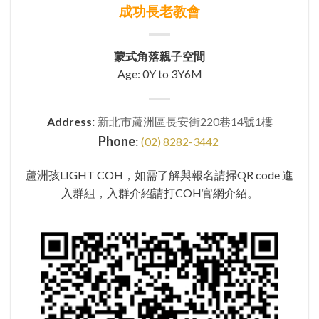
成功長老教會
蒙式角落親子空間
Age: 0Y to 3Y6M
:
Address
新北市蘆洲區長安街220巷14號1樓
Phone
:
(02) 8282-3442
蘆洲孩LIGHT COH，如需了解與報名請掃QR code 進
入群組，入群介紹請打COH官網介紹。